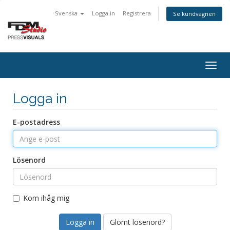
Svenska
Logga in
Registrera
Se kundvagnen
Togg
navig
Logga in
E-postadress
Lösenord
Kom ihåg mig
Glömt lösenord?