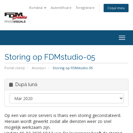
Română
Autentificare
Înregistrare
Coșul meu
Togg
navig
Storing op FDMstudio-05
Portal clienți
Anunțuri
Storing op FDMstudio-05
După lună
Op een van onze servers is thans een storing geconstateerd.
Hieraan wordt gewerkt zodat alle diensten weer zo snel
mogelijk werkzaam zijn.