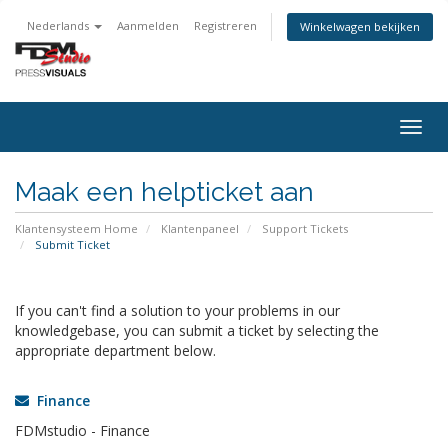
Nederlands
Aanmelden
Registreren
Winkelwagen bekijken
Togg
navig
Maak een helpticket aan
Klantensysteem Home
Klantenpaneel
Support Tickets
Submit Ticket
If you can't find a solution to your problems in our
knowledgebase, you can submit a ticket by selecting the
appropriate department below.
Finance
FDMstudio - Finance