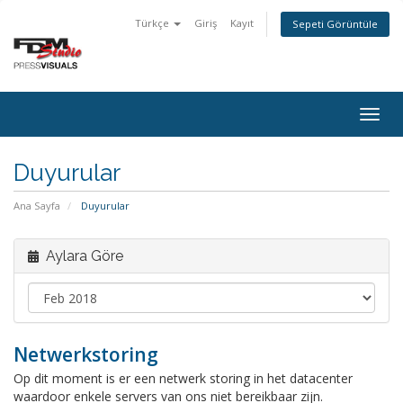
Türkçe
Giriş
Kayıt
Sepeti Görüntüle
Togg
navig
Duyurular
Ana Sayfa
Duyurular
Aylara Göre
Netwerkstoring
Op dit moment is er een netwerk storing in het datacenter
waardoor enkele servers van ons niet bereikbaar zijn.