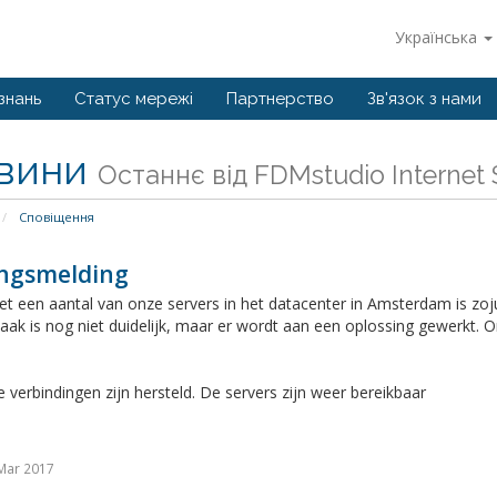
Українська
знань
Статус мережі
Партнерство
Зв'язок з нами
вини
Останнє від FDMstudio Internet 
Сповіщення
ingsmelding
t een aantal van onze servers in het datacenter in Amsterdam is zoj
aak is nog niet duidelijk, maar er wordt aan een oplossing gewerkt.
 verbindingen zijn hersteld. De servers zijn weer bereikbaar
Mar 2017