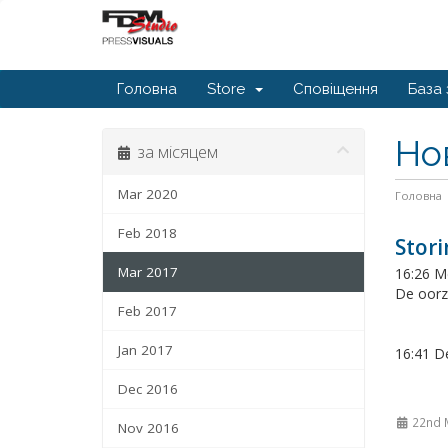
Головна
Store
Сповіщення
База 
Но
за місяцем
Mar 2020
Головна
Feb 2018
Stor
Mar 2017
16:26 Me
De oorz
Feb 2017
Jan 2017
16:41 De
Dec 2016
22nd 
Nov 2016