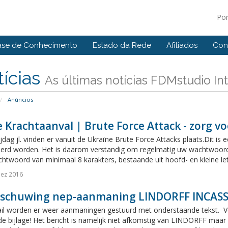
Po
ase de Conhecimento
Estado da Rede
Afiliados
Con
ícias
As últimas notícias FDMstudio Int
Anúncios
 Krachtaanval | Brute Force Attack - zorg v
ijdag jl. vinden er vanuit de Ukraïne Brute Force Attacks plaats.Dit 
erd worden. Het is daarom verstandig om regelmatig uw wachtwoord t
htwoord van minimaal 8 karakters, bestaande uit hoofd- en kleine lette
Dez 2016
schuwing nep-aanmaning LINDORFF INCAS
il worden er weer aanmaningen gestuurd met onderstaande tekst. Verw
de bijlage! Het bericht is namelijk niet afkomstig van LINDORFF maar