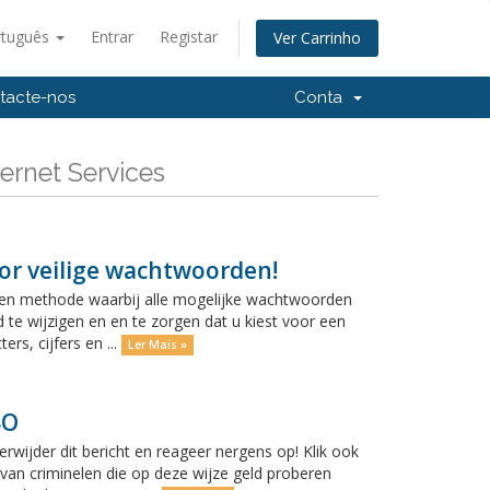
rtuguês
Entrar
Registar
Ver Carrinho
tacte-nos
Conta
ernet Services
oor veilige wachtwoorden!
is een methode waarbij alle mogelijke wachtwoorden
e wijzigen en en te zorgen dat u kiest voor een
rs, cijfers en ...
Ler Mais »
SO
ijder dit bericht en reageer nergens op! Klik ook
 van criminelen die op deze wijze geld proberen