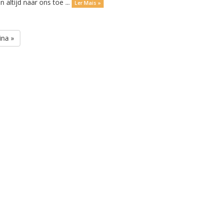
 altijd naar ons toe ...
Ler Mais »
ina »