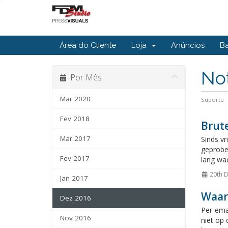
Área do Cliente
Loja
Anúncios
B
Not
Por Mês
Mar 2020
Suporte
Fev 2018
Brute
Mar 2017
Sinds vr
geprobe
Fev 2017
lang wac
20th 
Jan 2017
Waar
Dez 2016
Per-ema
Nov 2016
niet op 